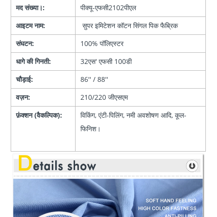
मद संख्या।:
पीक्यू-एफसी2102पीएल
आइटम नाम:
सुपर इमिटेशन कॉटन सिंगल पिक फैब्रिक
संघटन:
100% पॉलिएस्टर
धागे की गिनती:
32एस' एफसी 100डी
चौड़ाई:
86'' / 88''
वज़न:
210/220 जीएसएम
फ़ंक्शन (वैकल्पिक):
विकिंग, एंटी-पिलिंग, नमी अवशोषण आदि, कूल-
फिनिश।