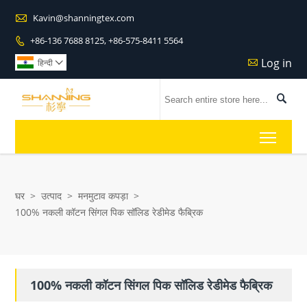

Kavin@shanningtex.com
+86-136 7688 8125, +86-575-8411 5564

Log in

हिन्दी


Toggl
घर
>
उत्पाद
>
मनमुटाव कपड़ा
>
100% नकली कॉटन सिंगल पिक सॉलिड रेडीमेड फैब्रिक
100% नकली कॉटन सिंगल पिक सॉलिड रेडीमेड फैब्रिक