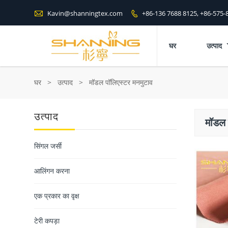

Kavin@shanningtex.com
+86-136 7688 8125, +86-575-

घर
उत्पाद
घर
>
उत्पाद
>
मॉडल पॉलिएस्टर मनमुटाव
उत्पाद
मॉडल 
सिंगल जर्सी
आलिंगन करना
एक प्रकार का वृक्ष
टेरी कपड़ा