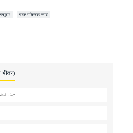
 मनमुटाव
मॉडल पॉलिएस्टर कपड़ा
के भीतर)